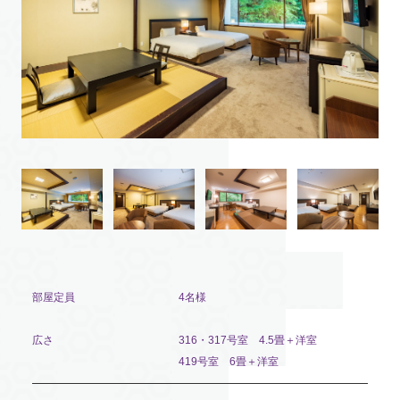
部屋定員
4名様
広さ
316・317号室 4.5畳＋洋室
419号室 6畳＋洋室