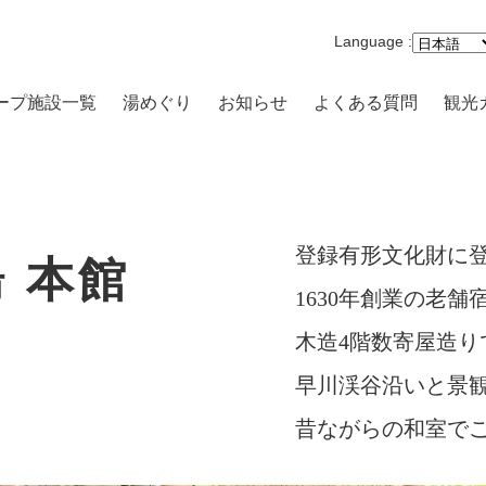
Language :
ープ施設一覧
湯めぐり
お知らせ
よくある質問
観光
沢一の湯 本館
まり 一の湯
路開雲
登録有形文化財に
 本館
1630年創業の老舗
原品の木一の湯
木造4階数寄屋造り
キの原 一の湯
早川渓谷沿いと景
高原 大箱根一の湯
昔ながらの和室で
-VILLA