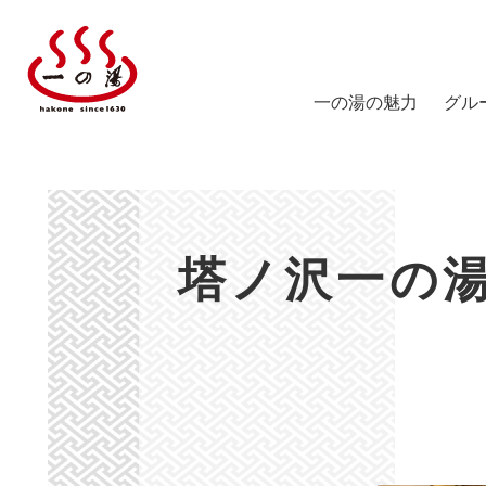
一の湯の魅力
グル
塔ノ
陽だ
箱根
塔ノ沢一の湯
仙石
スス
仙石
ICHI