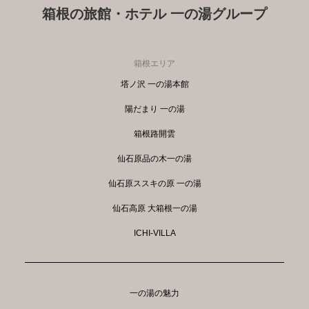
箱根の旅館・ホテル 一の湯グループ
箱根エリア
塔ノ沢 一の湯本館
陽だまり 一の湯
箱根路開雲
仙石原品の木一の湯
仙石原ススキの原 一の湯
仙石高原 大箱根一の湯
ICHI-VILLA
一の湯の魅力