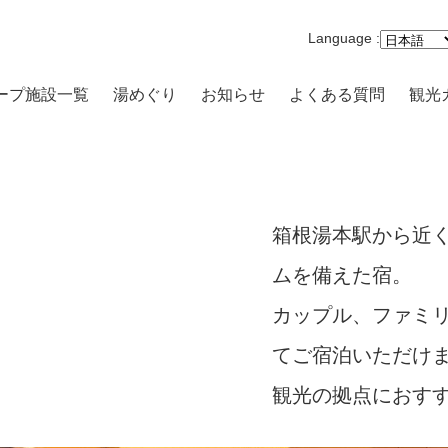
Language :
ープ施設一覧
湯めぐり
お知らせ
よくある質問
観光
沢一の湯 本館
まり 一の湯
路開雲
箱根湯本駅から近
ムを備えた宿。
原品の木一の湯
カップル、ファミ
キの原 一の湯
てご宿泊いただけ
高原 大箱根一の湯
観光の拠点におす
-VILLA