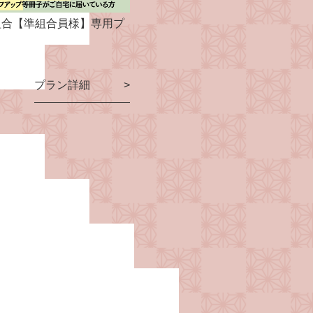
組合【準組合員様】専用プ
プラン詳細 >