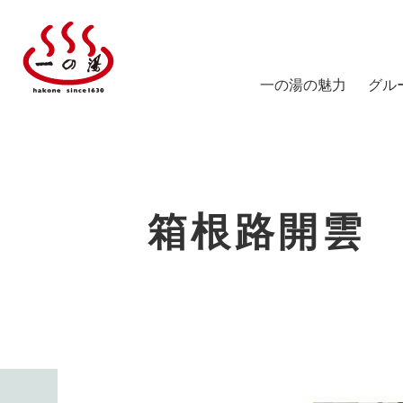
一の湯の魅力
グル
塔ノ
陽だ
箱根
箱根路開雲
仙石
スス
仙石
ICHI