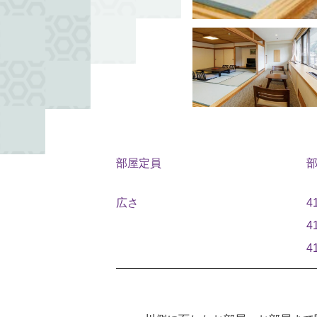
部屋定員
部
広さ
4
4
4