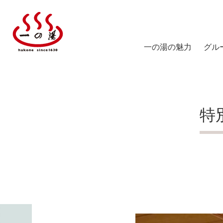
一の湯の魅力
グル
塔ノ
陽だ
特別
箱根
仙石
スス
仙石
ICHI