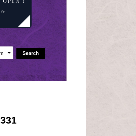
Search
5331