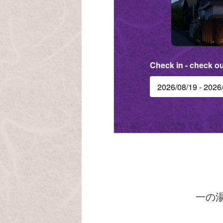
Check in - check ou
一の