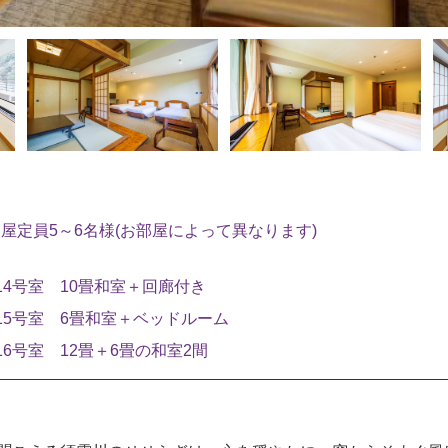
屋定員5～6名様(お部屋によって異なります)
14号室 10畳和室＋回廊付き
15号室 6畳和室＋ベッドルーム
16号室 12畳＋6畳の和室2間