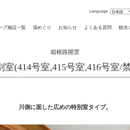
Language :
ープ施設一覧
湯めぐり
お知らせ
よくある質問
観光
沢一の湯 本館
箱根路開雲
まり 一の湯
室(414号室,415号室,416号室/
路開雲
原品の木一の湯
キの原 一の湯
川側に面した広めの特別室タイプ。
高原 大箱根一の湯
-VILLA