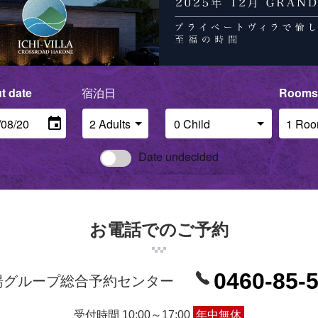
t date
Number of guests per room
Rooms
Date undecided
お電話でのご予約
0460-85-
湯グループ総合予約センター
受付時間 10:00～17:00
年中無休