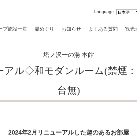
Language :
ープ施設一覧
湯めぐり
お知らせ
よくある質問
観光
沢一の湯 本館
塔ノ沢一の湯 本館
まり 一の湯
ニューアル◇和モダンルーム(禁煙
路開雲
原品の木一の湯
台無)
キの原 一の湯
高原 大箱根一の湯
-VILLA
2024年2月リニューアルした趣のあるお部屋