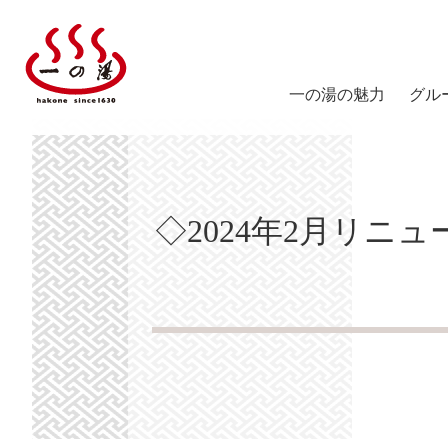
一の湯の魅力
グル
塔ノ
陽だ
◇2024年2月リ
箱根
仙石
スス
仙石
ICHI