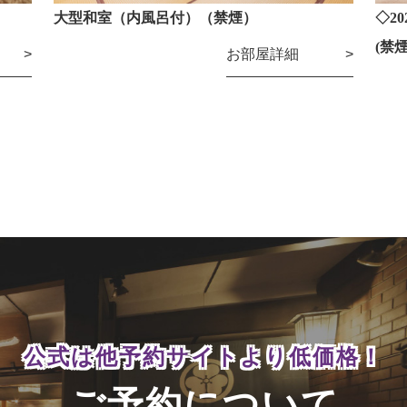
大型和室（内風呂付）（禁煙）
◇2
(禁
お部屋詳細
公式は他予約サイトより
低価格！
ご予約について