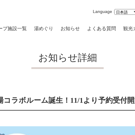
Language :
ープ施設一覧
湯めぐり
お知らせ
よくある質問
観光
沢一の湯 本館
まり 一の湯
お知らせ詳細
路開雲
原品の木一の湯
キの原 一の湯
コラボルーム誕生！11/1より予約受付開
高原 大箱根一の湯
-VILLA