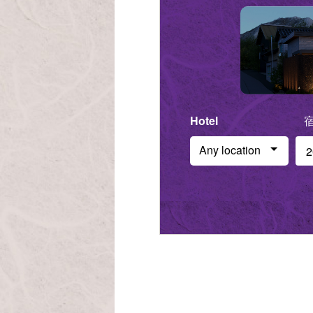
Hotel
Che
Any location