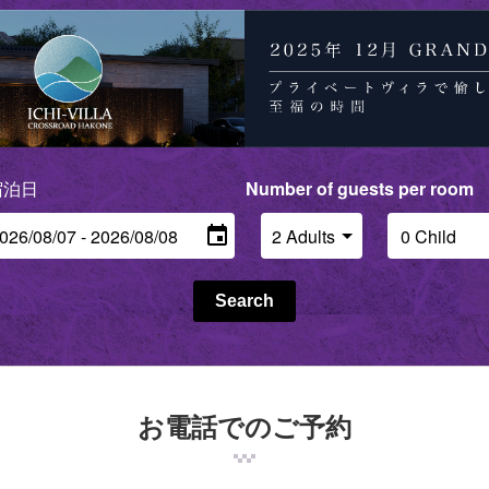
ck in - check out date
Number of guests per room
Search
お電話でのご予約