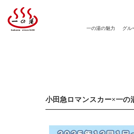
一の湯の魅力
グル
塔ノ
陽だ
箱根
仙石
スス
小田急ロマンスカー×一の湯
仙石
ICHI