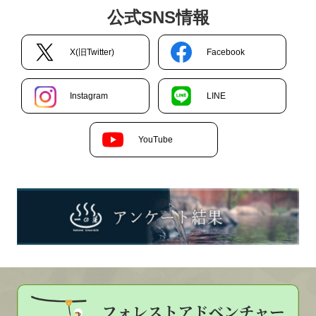
公式SNS情報
X(旧Twitter)
Facebook
Instagram
LINE
YouTube