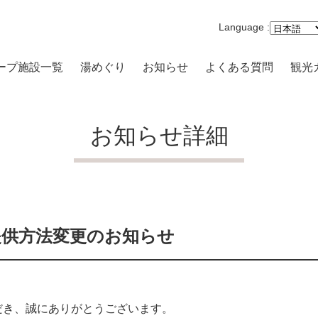
Language :
ープ施設一覧
湯めぐり
お知らせ
よくある質問
観光
沢一の湯 本館
まり 一の湯
お知らせ詳細
路開雲
原品の木一の湯
キの原 一の湯
提供方法変更のお知らせ
高原 大箱根一の湯
-VILLA
だき、誠にありがとうございます。