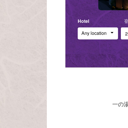
Hotel
Che
Any location
一の