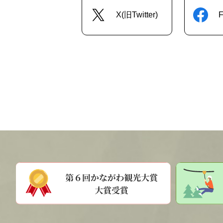
X(旧Twitter)
F