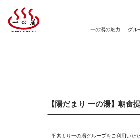
一の湯の魅力
グル
塔ノ
陽だ
箱根
仙石
スス
【陽だまり 一の湯】朝食
仙石
ICHI
平素より一の湯グループをご利用いた