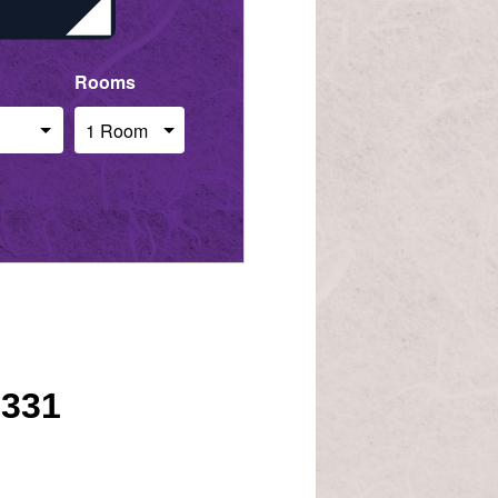
Rooms
5331