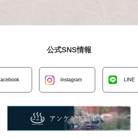
公式SNS情報
acebook
Instagram
LINE