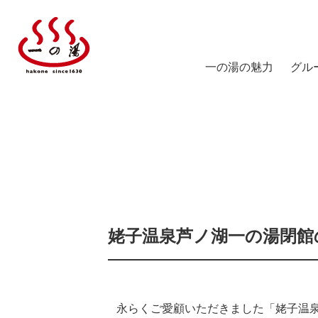
一の湯の魅力
グル
塔ノ
陽だ
箱根
仙石
スス
姥子温泉芦ノ湖一の湯閉館
仙石
ICHI
永らくご愛顧いただきました「姥子温泉芦