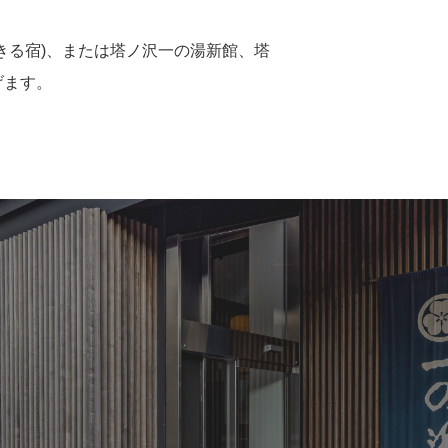
きる宿)、または塔ノ沢一の湯新館、塔
げます。