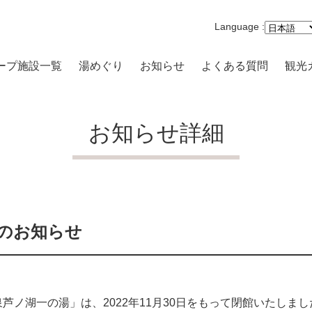
Language :
ープ施設一覧
湯めぐり
お知らせ
よくある質問
観光
沢一の湯 本館
まり 一の湯
お知らせ詳細
路開雲
原品の木一の湯
キの原 一の湯
のお知らせ
高原 大箱根一の湯
-VILLA
ノ湖一の湯」は、2022年11月30日をもって閉館いたしまし