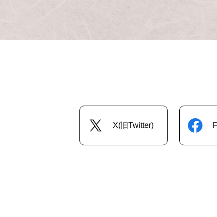
X(旧Twitter)
F