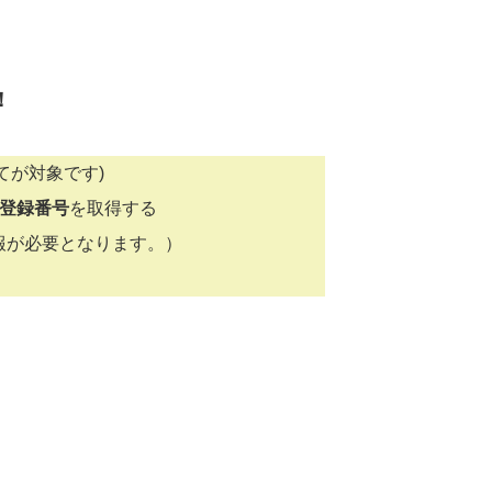
！
てが対象です)
I登録番号
を取得する
報が必要となります。）
！