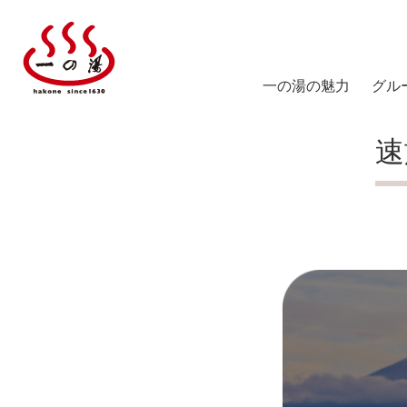
一の湯の魅力
グル
塔ノ
速
陽だ
箱根
仙石
スス
仙石
ICHI