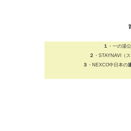
１
・一の湯
２
・STAYNAVI
３
・NEXCO中日本の