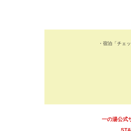
・宿泊「チェッ
一の湯公式
ST