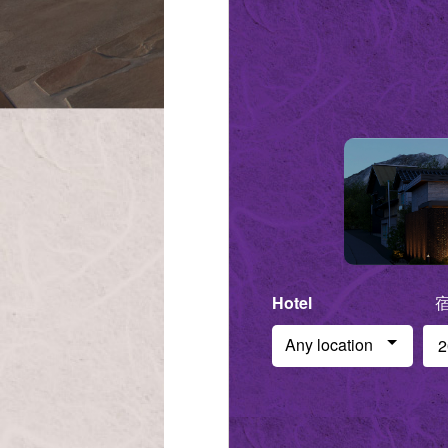
Hotel
Che
Any location