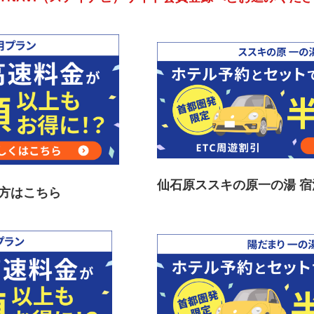
仙石原ススキの原一の湯 
方はこちら