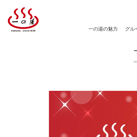
一の湯の魅力
グル
塔ノ
陽だ
箱根
仙石
スス
仙石
ICHI