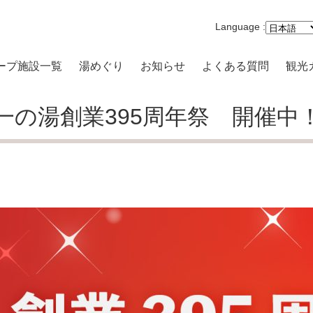
Language :
ープ施設一覧
湯めぐり
お知らせ
よくある質問
観光
沢一の湯 本館
一の湯創業395周年祭 開催中
まり 一の湯
路開雲
原品の木一の湯
キの原 一の湯
高原 大箱根一の湯
-VILLA