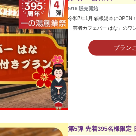
5/16 販売開始
令和7年1月 箱根湯本にOPEN
「芸者カフェバー はな」のワ
プラン
第5弾 先着395名様限定