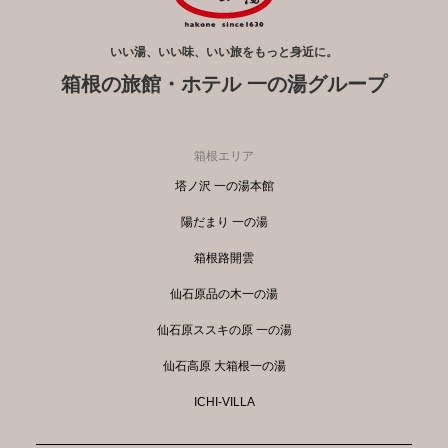
いい湯、いい味、いい旅をもっと身近に。
箱根の旅館・ホテル 一の湯グループ
箱根エリア
塔ノ沢 一の湯本館
陽だまり 一の湯
箱根路開雲
仙石原品の木一の湯
仙石原ススキの原 一の湯
仙石高原 大箱根一の湯
ICHI-VILLA